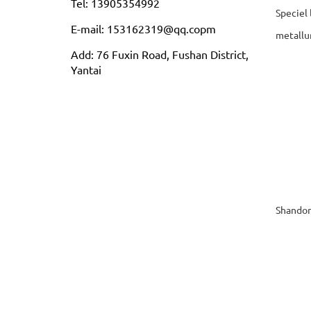
Tel: 13905354992
Speciel 
E-mail: 153162319@qq.copm
metallu
Add: 76 Fuxin Road, Fushan District,
Yantai
Shandon