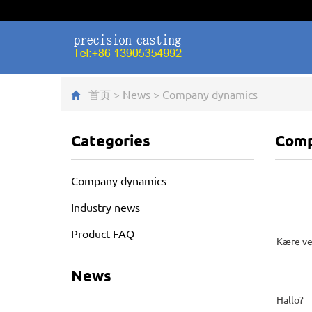
首页
>
News
>
Company dynamics
Categories
Comp
Company dynamics
Industry news
Product FAQ
Kære v
News
Hallo?