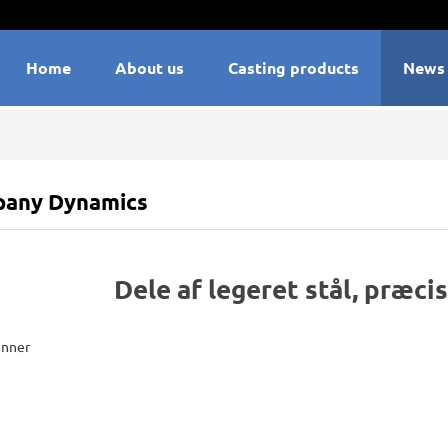
Home
About us
Casting products
News
any Dynamics
Dele af legeret stål, præc
enner