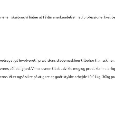
 er en skæbne, vi håber at få din anerkendelse med professionel kvalit
vedsageligt involveret i præcisions støbemaskiner tilbehør til maskiner.
rnes pålidelighed. Vi har evnen til at udvikle mug og produktsimulerin
rne. Vi er også sikre på at gøre et godt stykke arbejde i 0.01kg- 30kg p