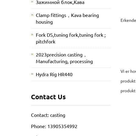
Зажимной блок,Кава
Clamp fittings，Kava bearing
Erkender
housing
Fork DS,tuning fork,tuning fork ;
pitchfork
2023precision casting，
Manufacturing, processing
Vi er ho
Hydra Rig HR440
produkte
produkte
Contact Us
Contact: casting
Phone: 13905354992