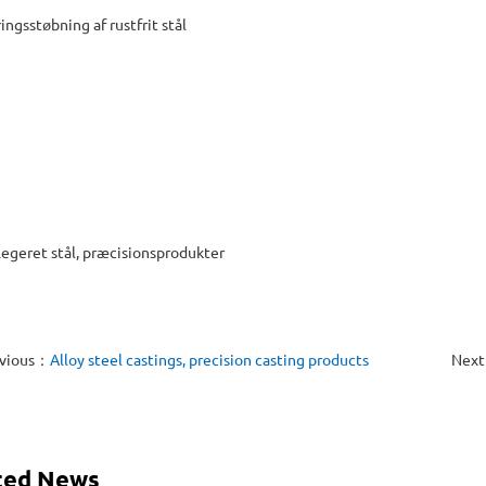
ingsstøbning af rustfrit stål
legeret stål, præcisionsprodukter
vious：
Alloy steel castings, precision casting products
Nex
ted News