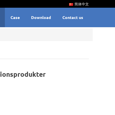
简体中文
Case
Download
Contact us
isionsprodukter